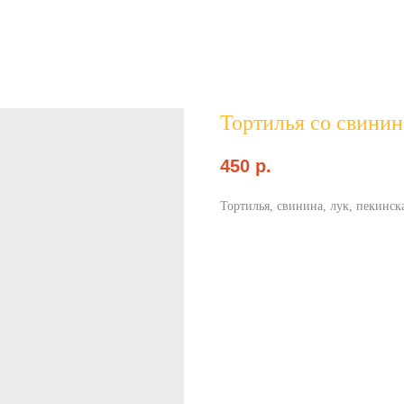
Тортилья со свини
450
p.
Тортилья, свинина, лук, пекинск