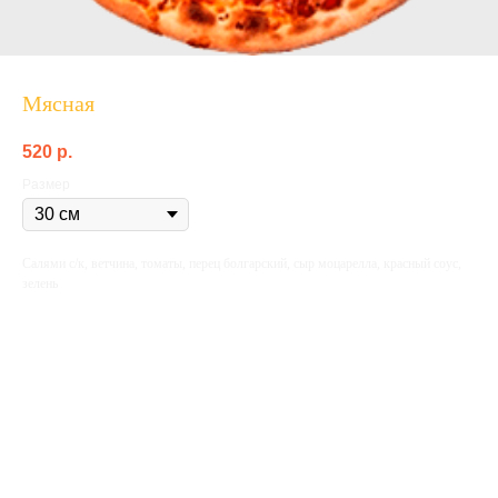
Мясная
520
p.
Размер
Салями с/к, ветчина, томаты, перец болгарский, сыр моцарелла, красный соус,
зелень